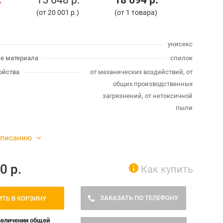
.
15 648 р.
18 694 р.
)
(от 20 001 р.)
(от 1 товара)
унисекс
е материала
спилок
ойства
от механических воздействий, от
общих производственных
загрязнений, от нетоксичной
пыли
описанию
:
0
р.
Как купить
ЗАКАЗАТЬ ПО ТЕЛЕФОНУ
ТЬ В КОРЗИНУ
величении общей