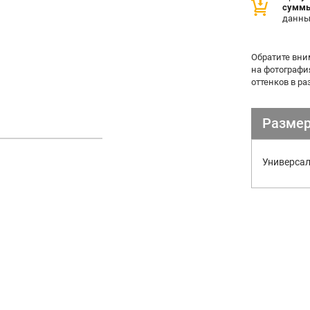
сумм
данны
Обратите вни
на фотографи
оттенков в р
Размер
Универса