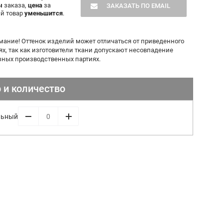
ы
заказа,
цена
за
ЗАКАЗАТЬ ПО EMAIL
й товар
уменьшится
.
мание! Оттенок изделий может отличаться от приведенного
ях, так как изготовители ткани допускают несовпадение
азных производственных партиях.
 и количество
льный