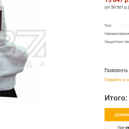
13 847 р
(от 50 001 р.
Пол
Наименовани
Защитные св
Развернуть
Перейти к 
Итого
ДОБАВИ
При
у