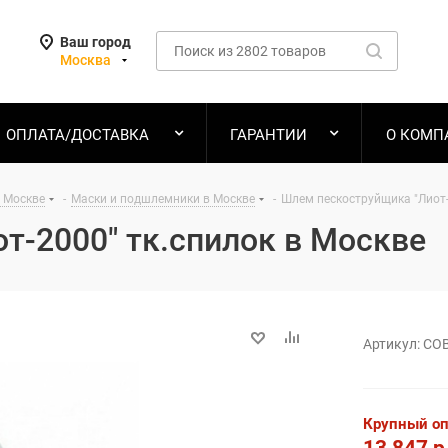
Ваш город
Москва
ОПЛАТА/ДОСТАВКА
ГАРАНТИИ
О КОМП
 Москве
-
Маски и подшлемники в Москве
-
Шлем пескоструйщика "Лиот-
т-2000" тк.спилок в Москве
Артикул:
СО
Крупный о