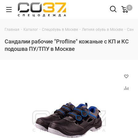
0
-
-
-
-
Главная
Каталог
Спецобувь в Москве
Летняя обувь в Москве
Санда
Сандалии рабочие "Profline" кожаные с КП и КС
подошва ПУ/ТПУ в Москве